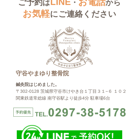
LINE
お電話
ご予約
は
・
から
お気軽
にご連絡ください
守谷やまゆり整骨院
鍼灸院はじめました。
〒302-0128 茨城県守谷市けやき台１丁目３１−６ １０２
関東鉄道常総線 南守谷駅より徒歩4分 駐車場6台