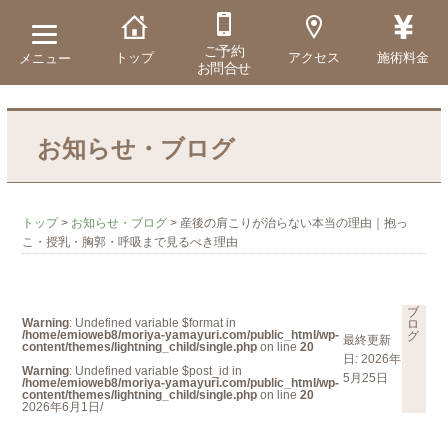
ご予約
トップ
アクセス
施術料金
メニュー
お問合せ
お知らせ・ブログ
トップ
>
お知らせ・ブログ
>
産後の肩こりが治らない本当の理由｜抱っ
こ・授乳・胸郭・呼吸まで見るべき理由
ブ
Warning
: Undefined variable $format in
ロ
/home/emioweb8/moriya-yamayuri.com/public_html/wp-
グ
最終更新
content/themes/lightning_child/single.php
on line
20
日: 2026年
Warning
: Undefined variable $post_id in
5月25日
/home/emioweb8/moriya-yamayuri.com/public_html/wp-
content/themes/lightning_child/single.php
on line
20
2026年6月1日/