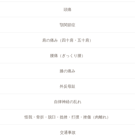
頭痛
顎関節症
肩の痛み（四十肩・五十肩）
腰痛（ぎっくり腰）
膝の痛み
外反母趾
自律神経の乱れ
怪我・骨折・脱臼・捻挫・打撲・挫傷（肉離れ）
交通事故