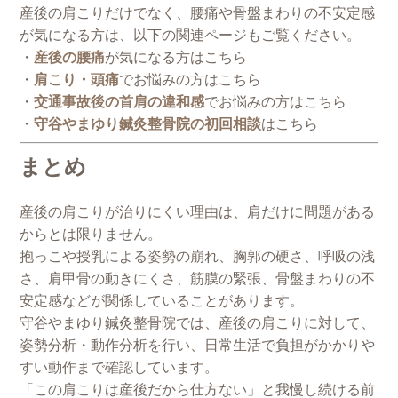
産後の肩こりだけでなく、腰痛や骨盤まわりの不安定感
が気になる方は、以下の関連ページもご覧ください。
・
産後の腰痛
が気になる方はこちら
・
肩こり・頭痛
でお悩みの方はこちら
・
交通事故後の首肩の違和感
でお悩みの方はこちら
・
守谷やまゆり鍼灸整骨院の初回相談
はこちら
まとめ
産後の肩こりが治りにくい理由は、肩だけに問題がある
からとは限りません。
抱っこや授乳による姿勢の崩れ、胸郭の硬さ、呼吸の浅
さ、肩甲骨の動きにくさ、筋膜の緊張、骨盤まわりの不
安定感などが関係していることがあります。
守谷やまゆり鍼灸整骨院では、産後の肩こりに対して、
姿勢分析・動作分析を行い、日常生活で負担がかかりや
すい動作まで確認しています。
「この肩こりは産後だから仕方ない」と我慢し続ける前