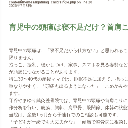
content/themes/lightning_child/single.php
on line
20
2026年7月8日/
育児中の頭痛は寝不足だけ？首肩
育児中の頭痛は、「寝不足だから仕方ない」と思われるこ
限りません。
抱っこ、授乳、寝かしつけ、家事、スマホを見る姿勢など
が頭痛につながることがあります。
特に30〜40代の産後ママでは、睡眠不足に加えて、抱っ
重なりやすく、「頭痛も出るようになった」「こめかみや
ます。
守谷やまゆり鍼灸整骨院では、育児中の頭痛や首肩こりに
作分析を行い、筋膜、胸郭、肩甲骨、股関節、体幹の状態
当院は、産後1ヵ月から子連れでのご相談も可能です。
「子どもが一緒でも大丈夫かな」「頭痛で整骨院に相談し