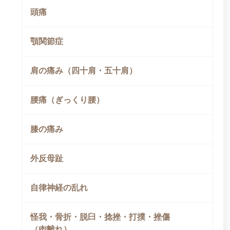
頭痛
顎関節症
肩の痛み（四十肩・五十肩）
腰痛（ぎっくり腰）
膝の痛み
外反母趾
自律神経の乱れ
怪我・骨折・脱臼・捻挫・打撲・挫傷
（肉離れ）