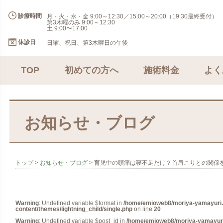
診療時間
月・火・水・金 9:00～12:30／15:00～20:00（19:30最終受付）
第3木曜のみ 9:00～12:30
土 9:00〜17:00
休診日
日曜、祝日、第3木曜日の午後
TOP
初めての方へ
施術料金
よく
お知らせ・ブログ
トップ
>
お知らせ・ブログ
>
育児中の頭痛は寝不足だけ？首肩こりとの関係
Warning
: Undefined variable $format in
/home/emioweb8/moriya-yamayuri.
content/themes/lightning_child/single.php
on line
20
Warning
: Undefined variable $post_id in
/home/emioweb8/moriya-yamayuri