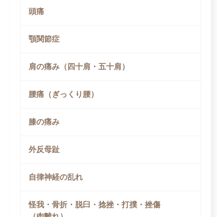
頭痛
顎関節症
肩の痛み（四十肩・五十肩）
腰痛（ぎっくり腰）
膝の痛み
外反母趾
自律神経の乱れ
怪我・骨折・脱臼・捻挫・打撲・挫傷
（肉離れ）