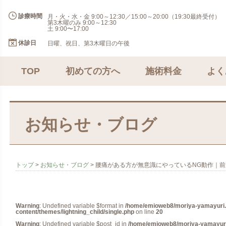
診療時間
月・火・水・金 9:00～12:30／15:00～20:00（19:30最終受付）
第3木曜のみ 9:00～12:30
土 9:00〜17:00
休診日
日曜、祝日、第3木曜日の午後
TOP
初めての方へ
施術料金
よく
お知らせ・ブログ
トップ
>
お知らせ・ブログ
>
腰痛がある方が無意識にやっているNG動作｜
Warning
: Undefined variable $format in
/home/emioweb8/moriya-yamayuri.
content/themes/lightning_child/single.php
on line
20
Warning
: Undefined variable $post_id in
/home/emioweb8/moriya-yamayuri