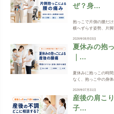
ぜ？身…
抱っこで片側の腰だけ
横へずらす姿勢、片脚
2026年08月03日
夏休みの抱
｜…
夏休みに抱っこの時間
なく、抱っこ中の身体
2026年07月31日
産後の肩こ
子…