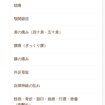
頭痛
顎関節症
肩の痛み（四十肩・五十肩）
腰痛（ぎっくり腰）
膝の痛み
外反母趾
自律神経の乱れ
怪我・骨折・脱臼・捻挫・打撲・挫傷
（肉離れ）