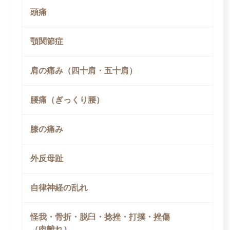
頭痛
顎関節症
肩の痛み（四十肩・五十肩）
腰痛（ぎっくり腰）
膝の痛み
外反母趾
自律神経の乱れ
怪我・骨折・脱臼・捻挫・打撲・挫傷
（肉離れ）