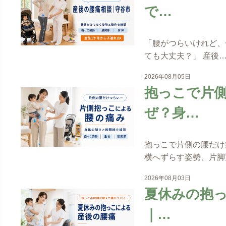
で…
「腰がつらいけれど、
ても大丈夫？」 産後
2026年08月05日
抱っこで片
ぜ？身…
抱っこで片側の腰だけ
横へずらす姿勢、片脚
2026年08月03日
夏休みの抱
｜…