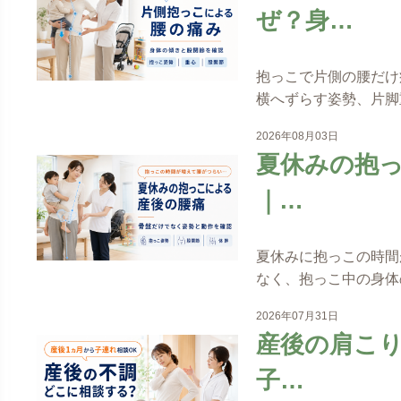
ぜ？身…
抱っこで片側の腰だけ
横へずらす姿勢、片脚
2026年08月03日
夏休みの抱
｜…
夏休みに抱っこの時間
なく、抱っこ中の身体
2026年07月31日
産後の肩こ
子…