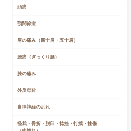
頭痛
顎関節症
肩の痛み（四十肩・五十肩）
腰痛（ぎっくり腰）
膝の痛み
外反母趾
自律神経の乱れ
怪我・骨折・脱臼・捻挫・打撲・挫傷
（肉離れ）