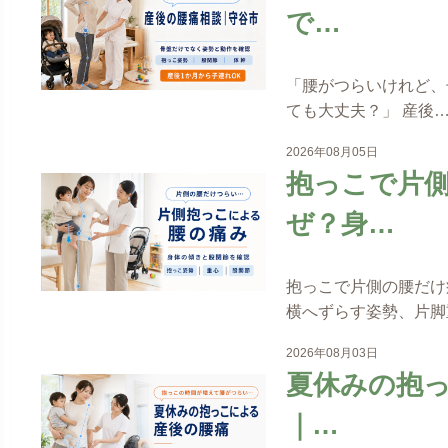
で…
「腰がつらいけれど、
ても大丈夫？」 産後
2026年08月05日
抱っこで片
ぜ？身…
抱っこで片側の腰だけ
横へずらす姿勢、片脚
2026年08月03日
夏休みの抱
｜…