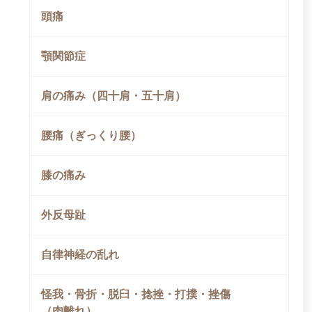
頭痛
顎関節症
肩の痛み（四十肩・五十肩）
腰痛（ぎっくり腰）
膝の痛み
外反母趾
自律神経の乱れ
怪我・骨折・脱臼・捻挫・打撲・挫傷
（肉離れ）