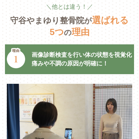
＼他とは違う！／
選ばれる
守谷やまゆり整骨院
が
5つ
理由
の
画像診断検査を行い体の状態を視覚化
痛みや不調の原因が明確に！