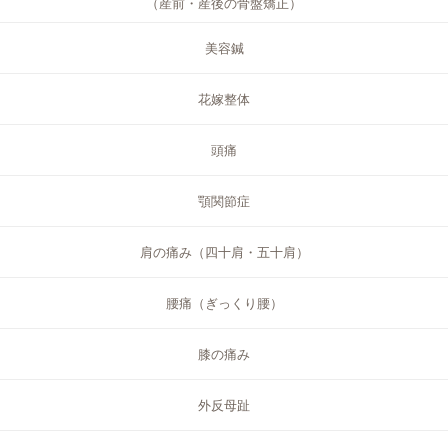
（産前・産後の骨盤矯正）
美容鍼
花嫁整体
頭痛
顎関節症
肩の痛み（四十肩・五十肩）
腰痛（ぎっくり腰）
膝の痛み
外反母趾