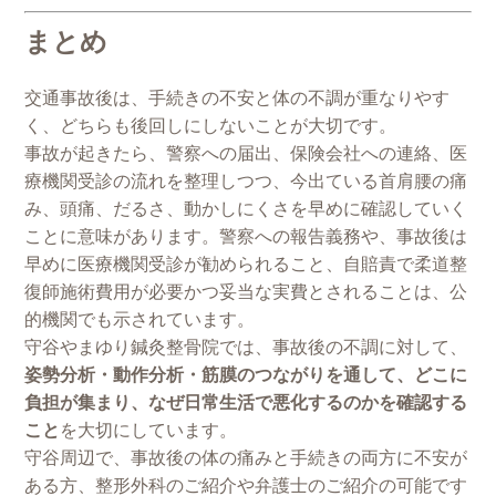
まとめ
交通事故後は、手続きの不安と体の不調が重なりやす
く、どちらも後回しにしないことが大切です。
事故が起きたら、警察への届出、保険会社への連絡、医
療機関受診の流れを整理しつつ、今出ている首肩腰の痛
み、頭痛、だるさ、動かしにくさを早めに確認していく
ことに意味があります。警察への報告義務や、事故後は
早めに医療機関受診が勧められること、自賠責で柔道整
復師施術費用が必要かつ妥当な実費とされることは、公
的機関でも示されています。
守谷やまゆり鍼灸整骨院では、事故後の不調に対して、
姿勢分析・動作分析・筋膜のつながりを通して、どこに
負担が集まり、なぜ日常生活で悪化するのかを確認する
こと
を大切にしています。
守谷周辺で、事故後の体の痛みと手続きの両方に不安が
ある方、整形外科のご紹介や弁護士のご紹介の可能です