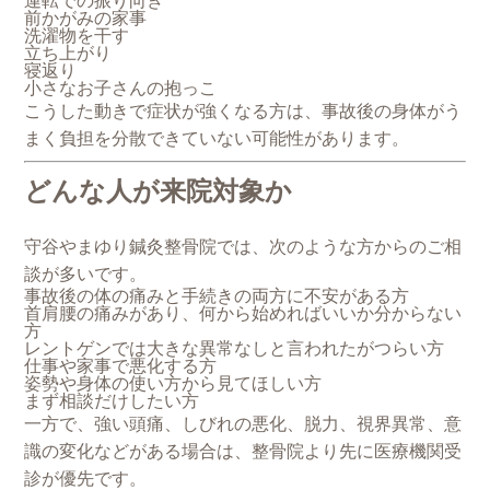
運転での振り向き
前かがみの家事
洗濯物を干す
立ち上がり
寝返り
小さなお子さんの抱っこ
こうした動きで症状が強くなる方は、事故後の身体がう
まく負担を分散できていない可能性があります。
どんな人が来院対象か
守谷やまゆり鍼灸整骨院では、次のような方からのご相
談が多いです。
事故後の体の痛みと手続きの両方に不安がある方
首肩腰の痛みがあり、何から始めればいいか分からない
方
レントゲンでは大きな異常なしと言われたがつらい方
仕事や家事で悪化する方
姿勢や身体の使い方から見てほしい方
まず相談だけしたい方
一方で、強い頭痛、しびれの悪化、脱力、視界異常、意
識の変化などがある場合は、整骨院より先に医療機関受
診が優先です。