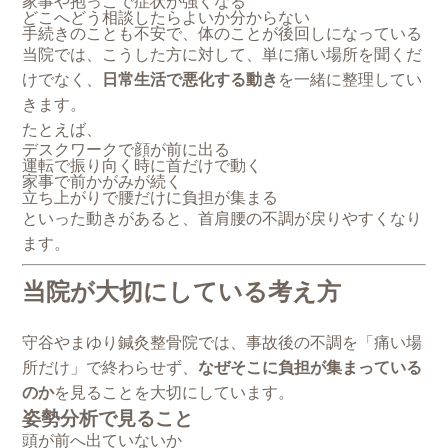
家事や抱っこで症状が強くなる
どこへどう相談したらよいか分からない
手続きのことも不安で、体のことが後回しになっている
当院では、こうした方に対して、単に痛い場所を聞くだ
けでなく、
日常生活で悪化する動き
を一緒に整理してい
きます。
たとえば、
デスクワークで顔が前に出る
運転で振り向く時に首だけで動く
家事で前かがみが続く
立ち上がりで腰だけに負担が集まる
といった動きがあると、首肩腰の不調が戻りやすくなり
ます。
当院が大切にしている考え方
守谷やまゆり鍼灸整骨院では、事故後の不調を「痛い場
所だけ」で終わらせず、
なぜそこに負担が集まっている
のか
を見ることを大切にしています。
姿勢分析で見ること
頭が前へ出ていないか