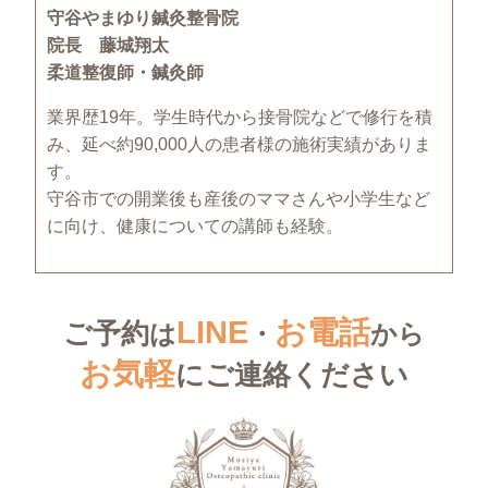
守谷やまゆり鍼灸整骨院
院長 藤城翔太
柔道整復師・鍼灸師
業界歴19年。学生時代から接骨院などで修行を積
み、延べ約90,000人の患者様の施術実績がありま
す。
守谷市での開業後も産後のママさんや小学生など
に向け、健康についての講師も経験。
LINE
お電話
ご予約
は
・
から
お気軽
にご連絡ください