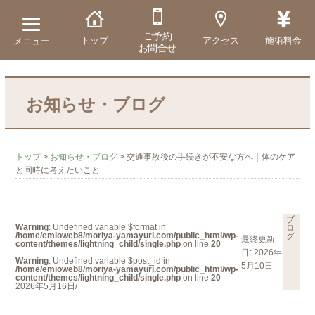
ご予約
トップ
アクセス
施術料金
メニュー
お問合せ
お知らせ・ブログ
トップ
>
お知らせ・ブログ
>
交通事故後の手続きが不安な方へ｜体のケア
と同時に考えたいこと
ブ
Warning
: Undefined variable $format in
ロ
/home/emioweb8/moriya-yamayuri.com/public_html/wp-
グ
最終更新
content/themes/lightning_child/single.php
on line
20
日: 2026年
Warning
: Undefined variable $post_id in
5月10日
/home/emioweb8/moriya-yamayuri.com/public_html/wp-
content/themes/lightning_child/single.php
on line
20
2026年5月16日/