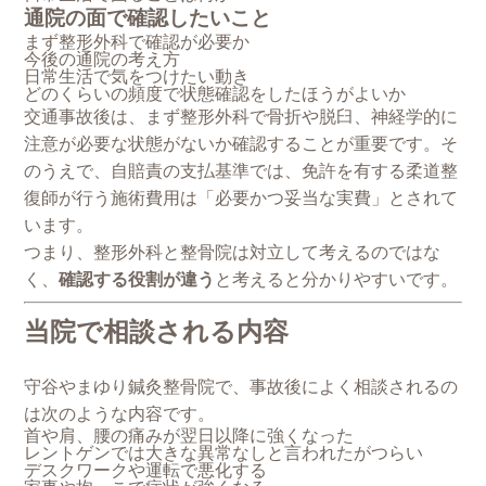
通院の面で確認したいこと
まず整形外科で確認が必要か
今後の通院の考え方
日常生活で気をつけたい動き
どのくらいの頻度で状態確認をしたほうがよいか
交通事故後は、まず整形外科で骨折や脱臼、神経学的に
注意が必要な状態がないか確認することが重要です。そ
のうえで、自賠責の支払基準では、免許を有する柔道整
復師が行う施術費用は「必要かつ妥当な実費」とされて
います。
つまり、整形外科と整骨院は対立して考えるのではな
く、
確認する役割が違う
と考えると分かりやすいです。
当院で相談される内容
守谷やまゆり鍼灸整骨院で、事故後によく相談されるの
は次のような内容です。
首や肩、腰の痛みが翌日以降に強くなった
レントゲンでは大きな異常なしと言われたがつらい
デスクワークや運転で悪化する